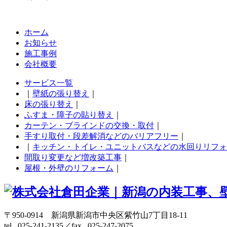
ホーム
お知らせ
施工事例
会社概要
サービス一覧
｜
壁紙の張り替え
｜
床の張り替え
｜
ふすま・障子の貼り替え
｜
カーテン・ブラインドの交換・取付
｜
手すり取付・段差解消などのバリアフリー
｜
｜
キッチン・トイレ・ユニットバスなどの水回りリフォ
間取り変更など増改築工事
｜
屋根・外壁のリフォーム
｜
〒950-0914 新潟県新潟市中央区紫竹山7丁目18-11
tel . 025-241-2135／fax . 025-247-2075