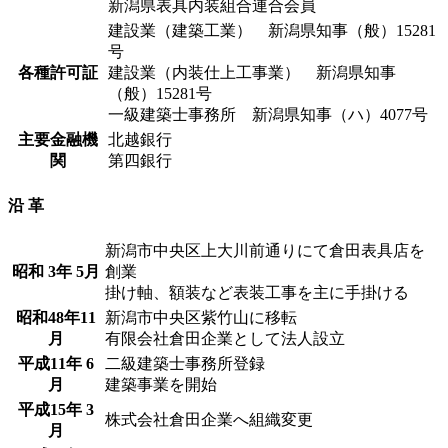
新潟県表具内装組合連合会員
建設業（建築工業） 新潟県知事（般）15281
号
各種許可証
建設業（内装仕上工事業） 新潟県知事
（般）15281号
一級建築士事務所 新潟県知事（ハ）4077号
主要金融機
北越銀行
関
第四銀行
沿 革
新潟市中央区上大川前通りにて倉田表具店を
昭和 3年 5月
創業
掛け軸、額装など表装工事を主に手掛ける
昭和48年11
新潟市中央区紫竹山に移転
月
有限会社倉田企業として法人設立
平成11年 6
二級建築士事務所登録
月
建築事業を開始
平成15年 3
株式会社倉田企業へ組織変更
月