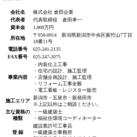
会社名
株式会社 倉田企業
代表者
代表取締役 倉田孝一
資本金
1,000万円
〒950-0914 新潟県新潟市中央区紫竹山7丁目
所在地
18番11号
電話番号
025-241-2135
FAX番号
025-247-2075
・内装仕上工事
・住宅の設計、施工監理
事業内容
・店舗企画設計、施工監理
・リフォーム工事全般
・電工看板・レジスター販売
新潟市・五泉市・新発田市
施工エリア
※上記以外はご相談ください。
主な資格の
・一級建築士
種類
・福祉住環境コーディネーター
建設業許可工事店
登 録
一級建築士事務所