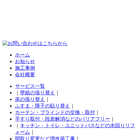
ホーム
お知らせ
施工事例
会社概要
サービス一覧
｜
壁紙の張り替え
｜
床の張り替え
｜
ふすま・障子の貼り替え
｜
カーテン・ブラインドの交換・取付
｜
手すり取付・段差解消などのバリアフリー
｜
｜
キッチン・トイレ・ユニットバスなどの水回りリフ
ォーム
｜
間取り変更など増改築工事
｜