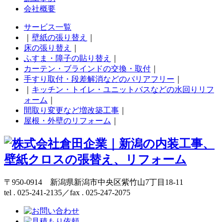
会社概要
サービス一覧
｜
壁紙の張り替え
｜
床の張り替え
｜
ふすま・障子の貼り替え
｜
カーテン・ブラインドの交換・取付
｜
手すり取付・段差解消などのバリアフリー
｜
｜
キッチン・トイレ・ユニットバスなどの水回りリフ
ォーム
｜
間取り変更など増改築工事
｜
屋根・外壁のリフォーム
｜
〒950-0914 新潟県新潟市中央区紫竹山7丁目18-11
tel . 025-241-2135／fax . 025-247-2075